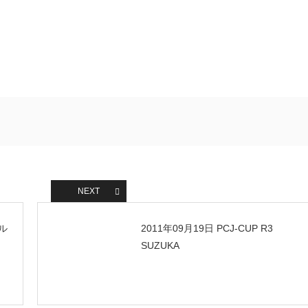
NEXT
ル
2011年09月19日 PCJ-CUP R3
SUZUKA