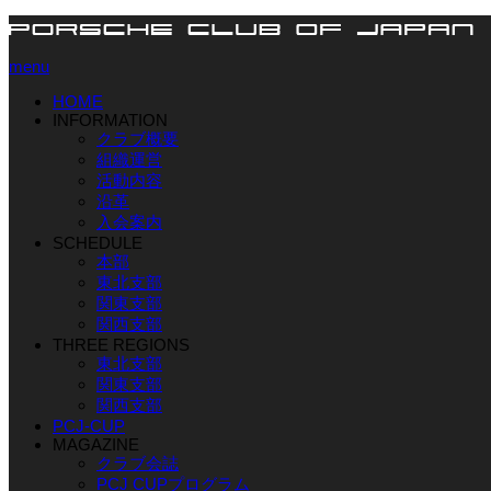
menu
HOME
INFORMATION
クラブ概要
組織運営
活動内容
沿革
入会案内
SCHEDULE
本部
東北支部
関東支部
関西支部
THREE REGIONS
東北支部
関東支部
関西支部
PCJ-CUP
MAGAZINE
クラブ会誌
PCJ CUPプログラム