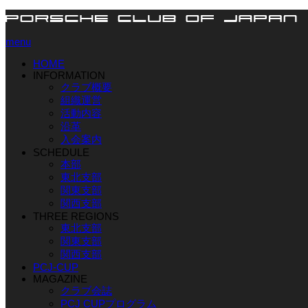
menu
HOME
INFORMATION
クラブ概要
組織運営
活動内容
沿革
入会案内
SCHEDULE
本部
東北支部
関東支部
関西支部
THREE REGIONS
東北支部
関東支部
関西支部
PCJ-CUP
MAGAZINE
クラブ会誌
PCJ CUPプログラム