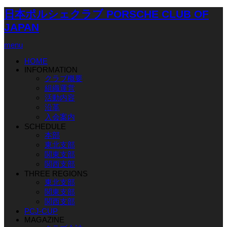
日本ポルシェクラブ PORSCHE CLUB OF
JAPAN
menu
HOME
INFORMATION
クラブ概要
組織運営
活動内容
沿革
入会案内
SCHEDULE
本部
東北支部
関東支部
関西支部
THREE REGIONS
東北支部
関東支部
関西支部
PCJ-CUP
MAGAZINE