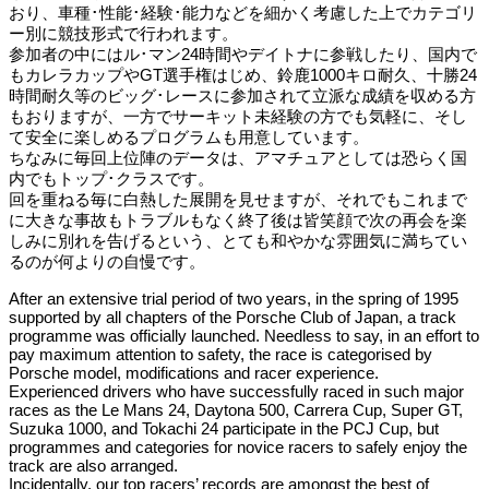
おり、車種･性能･経験･能力などを細かく考慮した上でカテゴリ
ー別に競技形式で行われます。
参加者の中にはル･マン24時間やデイトナに参戦したり、国内で
もカレラカップやGT選手権はじめ、鈴鹿1000キロ耐久、十勝24
時間耐久等のビッグ･レースに参加されて立派な成績を収める方
もおりますが、一方でサーキット未経験の方でも気軽に、そし
て安全に楽しめるプログラムも用意しています。
ちなみに毎回上位陣のデータは、アマチュアとしては恐らく国
内でもトップ･クラスです。
回を重ねる毎に白熱した展開を見せますが、それでもこれまで
に大きな事故もトラブルもなく終了後は皆笑顔で次の再会を楽
しみに別れを告げるという、とても和やかな雰囲気に満ちてい
るのが何よりの自慢です。
After an extensive trial period of two years, in the spring of 1995
supported by all chapters of the Porsche Club of Japan, a track
programme was officially launched. Needless to say, in an effort to
pay maximum attention to safety, the race is categorised by
Porsche model, modifications and racer experience.
Experienced drivers who have successfully raced in such major
races as the Le Mans 24, Daytona 500, Carrera Cup, Super GT,
Suzuka 1000, and Tokachi 24 participate in the PCJ Cup, but
programmes and categories for novice racers to safely enjoy the
track are also arranged.
Incidentally, our top racers’ records are amongst the best of