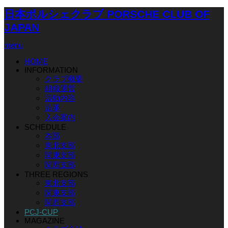
日本ポルシェクラブ PORSCHE CLUB OF
JAPAN
menu
HOME
INFORMATION
クラブ概要
組織運営
活動内容
沿革
入会案内
SCHEDULE
本部
東北支部
関東支部
関西支部
THREE REGIONS
東北支部
関東支部
関西支部
PCJ-CUP
MAGAZINE