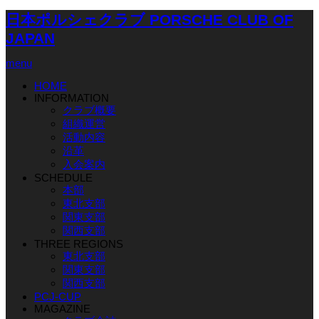
日本ポルシェクラブ PORSCHE CLUB OF
JAPAN
menu
HOME
INFORMATION
クラブ概要
組織運営
活動内容
沿革
入会案内
SCHEDULE
本部
東北支部
関東支部
関西支部
THREE REGIONS
東北支部
関東支部
関西支部
PCJ-CUP
MAGAZINE