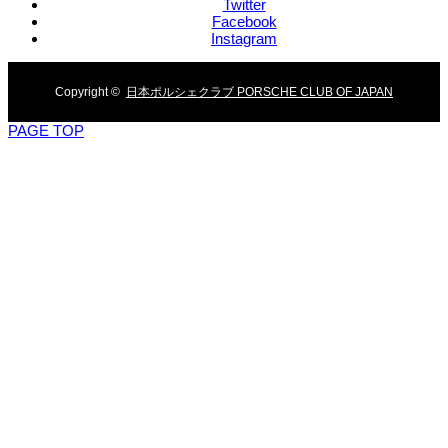
Twitter
Facebook
12
Instagram
月
Copyright ©
日本ポルシェクラブ PORSCHE CLUB OF JAPAN
11
PAGE TOP
日
In
静
岡