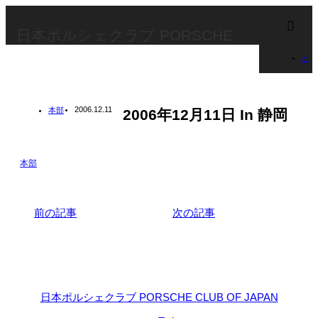
m
日本ポルシェクラブ PORSCHE
ホ
CLUB OF JAPAN
ー
2006.12.11
本部
2006年12月11日 In 静岡
ム
ブ
本部
ロ
グ
前の記事
次の記事
本
部
200
日本ポルシェクラブ PORSCHE CLUB OF JAPAN
年