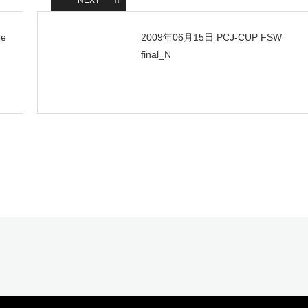
NEXT
ee
2009‎年0‎6‎月‎15‎日 PCJ-CUP FSW
final_N