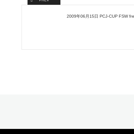
PREV
2009‎年0‎6‎月‎15‎日 PCJ-CUP FSW fr