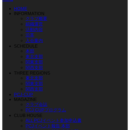
HOME
INFORMATION
クラブ概要
組織運営
活動内容
沿革
入会案内
SCHEDULE
本部
東北支部
関東支部
関西支部
THREE REGIONS
東北支部
関東支部
関西支部
PCJ-CUP
MAGAZINE
クラブ会誌
PCJ CUPプログラム
CLUB HOUSE
ALL PCJイベント参加申込書
PCJイベント報告 本部