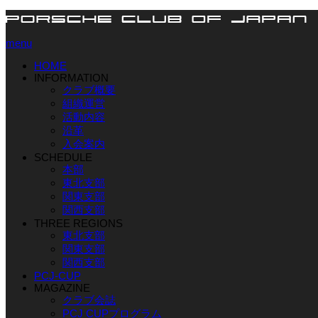
menu
HOME
INFORMATION
クラブ概要
組織運営
活動内容
沿革
入会案内
SCHEDULE
本部
東北支部
関東支部
関西支部
THREE REGIONS
東北支部
関東支部
関西支部
PCJ-CUP
MAGAZINE
クラブ会誌
PCJ CUPプログラム