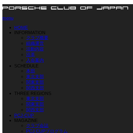
menu
HOME
INFORMATION
クラブ概要
組織運営
活動内容
沿革
入会案内
SCHEDULE
本部
東北支部
関東支部
関西支部
THREE REGIONS
東北支部
関東支部
関西支部
PCJ-CUP
MAGAZINE
クラブ会誌
PCJ CUPプログラム