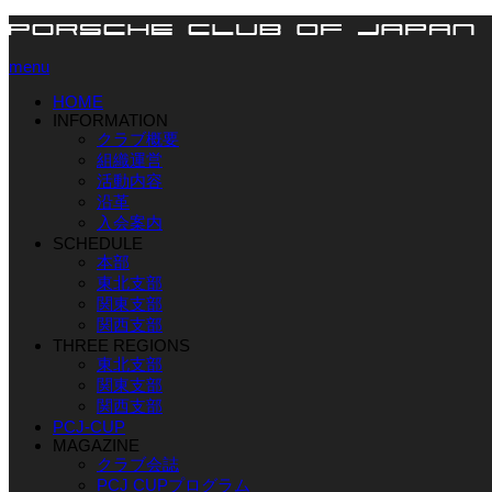
menu
HOME
INFORMATION
クラブ概要
組織運営
活動内容
沿革
入会案内
SCHEDULE
本部
東北支部
関東支部
関西支部
THREE REGIONS
東北支部
関東支部
関西支部
PCJ-CUP
MAGAZINE
クラブ会誌
PCJ CUPプログラム