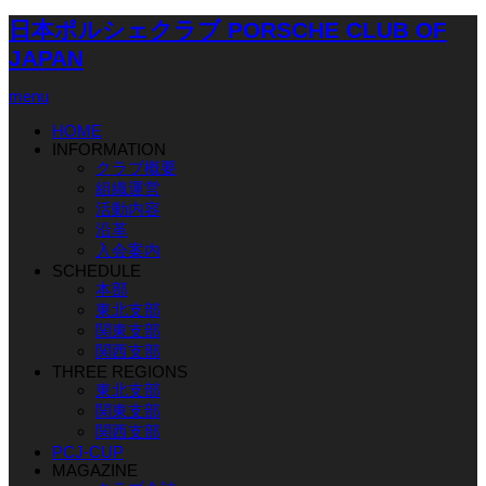
日本ポルシェクラブ PORSCHE CLUB OF
JAPAN
menu
HOME
INFORMATION
クラブ概要
組織運営
活動内容
沿革
入会案内
SCHEDULE
本部
東北支部
関東支部
関西支部
THREE REGIONS
東北支部
関東支部
関西支部
PCJ-CUP
MAGAZINE