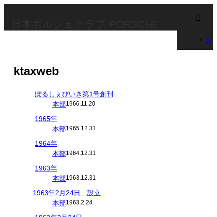
m
日本ポルシェクラブ PORSCHE
ホ
CLUB OF JAPAN
ー
ktaxweb
ム
ぽるしぇびいき第1号創刊
ktax
本部
1966.11.20
1965年
本部
1965.12.31
1964年
本部
1964.12.31
1963年
本部
1963.12.31
1963年2月24日 設立
本部
1963.2.24