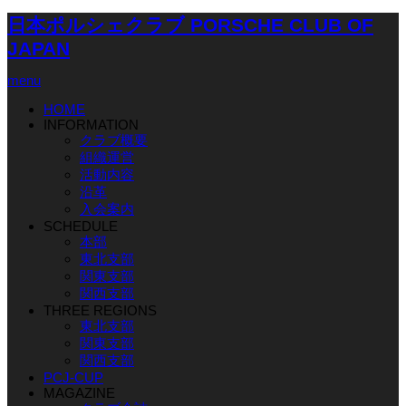
日本ポルシェクラブ PORSCHE CLUB OF
JAPAN
menu
HOME
INFORMATION
クラブ概要
組織運営
活動内容
沿革
入会案内
SCHEDULE
本部
東北支部
関東支部
関西支部
THREE REGIONS
東北支部
関東支部
関西支部
PCJ-CUP
MAGAZINE